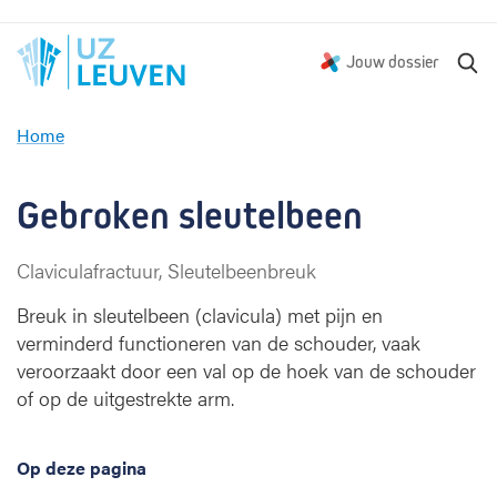
Z
Jouw dossier
o
e
Home
k
G
e
e
n
b
Gebroken sleutelbeen 
r
o
Claviculafractuur, Sleutelbeenbreuk
k
e
Breuk in sleutelbeen (clavicula) met pijn en
n
verminderd functioneren van de schouder, vaak
s
veroorzaakt door een val op de hoek van de schouder
l
of op de uitgestrekte arm.
e
u
t
Op deze pagina
e
l