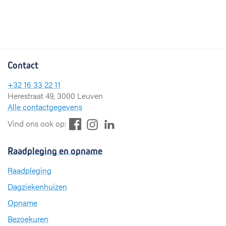
Contact
+32 16 33 22 11
Herestraat 49, 3000 Leuven
Alle contactgegevens
F
L
I
Vind ons ook op:
a
i
n
c
n
s
Raadpleging en opname
e
k
t
b
e
a
Raadpleging
o
d
g
Dagziekenhuizen
o
I
r
k
n
a
Opname
m
Bezoekuren