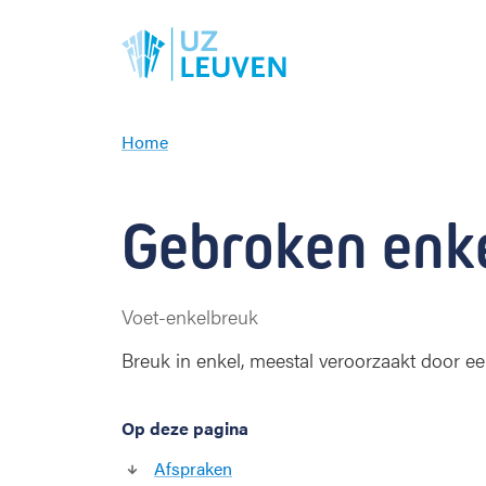
Home
G
e
b
Gebroken enk
r
o
k
e
Voet-enkelbreuk
n
e
Breuk in enkel, meestal veroorzaakt door ee
n
k
e
Op deze pagina
l
Afspraken