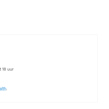
 18 uur
alth
.