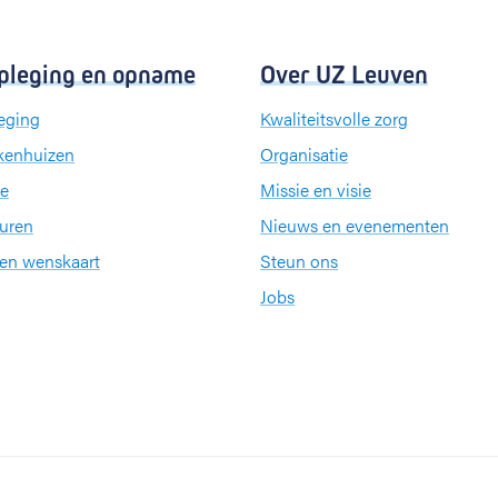
pleging en opname
Over UZ Leuven
eging
Kwaliteitsvolle zorg
kenhuizen
Organisatie
e
Missie en visie
uren
Nieuws en evenementen
een wenskaart
Steun ons
Jobs