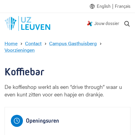
|
English
Français
Z
Jouw dossier
o
e
Home
Contact
Campus Gasthuisberg
k
Voorzieningen
e
K
n
o
f
Koffiebar
f
i
De koffieshop werkt als een “drive through” waar u
e
even kunt zitten voor een hapje en drankje.
b
a
r
Openingsuren