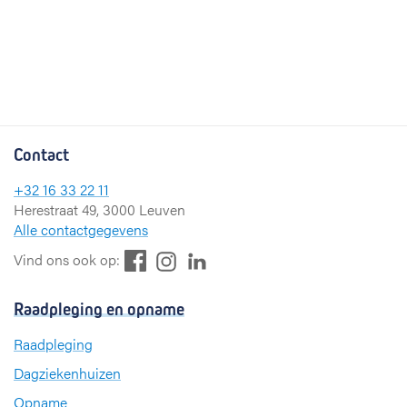
Contact
+32 16 33 22 11
Herestraat 49, 3000 Leuven
Alle contactgegevens
F
L
I
Vind ons ook op:
a
i
n
c
n
s
Raadpleging en opname
e
k
t
b
e
a
Raadpleging
o
d
g
Dagziekenhuizen
o
I
r
k
n
a
Opname