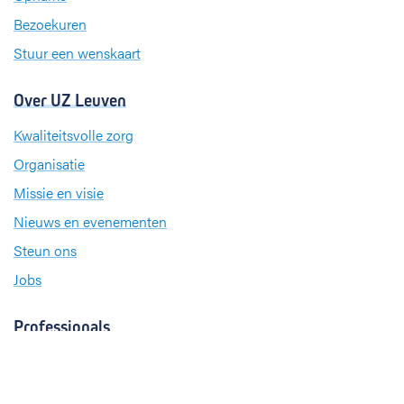
m
Bezoekuren
Stuur een wenskaart
Over UZ Leuven
Kwaliteitsvolle zorg
Organisatie
Missie en visie
Nieuws en evenementen
Steun ons
Jobs
Professionals
Klinische studies
Opleiding