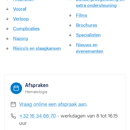
extra ondersteuning
i
Vooraf
e
Films
Verloop
Brochures
Complicaties
Specialisten
Nazorg
Nieuws en
Risico’s en slaagkansen
evenementen
Afspraken
Hematologie
Vraag online een afspraak aan
.
+32 16 34 66 70
- werkdagen van 8 tot 16.15
uur