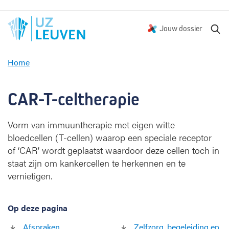
Z
Jouw dossier
o
e
Home
k
C
e
A
n
R
CAR-T-celtherapie 
-
T
Vorm van immuuntherapie met eigen witte
-
bloedcellen (T-cellen) waarop een speciale receptor
c
e
of ‘CAR’ wordt geplaatst waardoor deze cellen toch in
l
staat zijn om kankercellen te herkennen en te
t
vernietigen.
h
e
r
Op deze pagina
a
Afspraken
Zelfzorg, begeleiding en
p