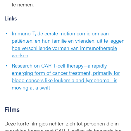
te nemen.
Links
Immuno-T, de eerste motion comic om aan
patiënten, en hun familie en vrienden, uit te leggen
hoe verschillende vormen van immunotherapie
werken
Research on CAR T-cell therapy—a rapidly
emerging form of cancer treatment, primarily for
blood cancers like leukemia and lymphoma—is
moving at a swift
Films
Deze korte filmpjes richten zich tot personen die in
aanraking komen met CAR-T-cellen als behandeling