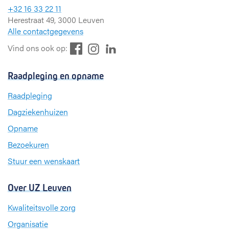
+32 16 33 22 11
Herestraat 49, 3000 Leuven
Alle contactgegevens
F
L
I
Vind ons ook op:
a
i
n
c
n
s
Raadpleging en opname
e
k
t
b
e
a
Raadpleging
o
d
g
Dagziekenhuizen
o
I
r
k
n
a
Opname
m
Bezoekuren
Stuur een wenskaart
Over UZ Leuven
Kwaliteitsvolle zorg
Organisatie