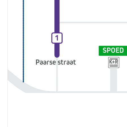
1
1
SPOED
Paarse straat