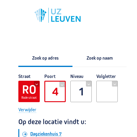
E314/E40
Zoek op adres
Zoek op naam
Straat
Poort
Niveau
Volgletter
RO
4
1
Rode straat
Verwijder
Op deze locatie vindt u:
Dagziekenhuis 7