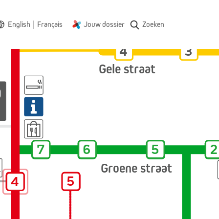
|
English
Français
Jouw dossier
Zoeken
4
3
4
3
Gele straat
g
7
6
5
2
7
6
5
2
Groene straat
4
5
5
4