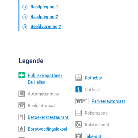
Raadpleging 1
Raadpleging 7
Beeldvorming 7
Legende
Publieke apotheek
Koffiebar
De Hallen
Onthaal
Automatenmuur
Parkeerautomaat
Bankautomaat
Rokerszone
Bezoekersrestaurant
Rolstoelpunt
Borstvoedingslokaal
Take-out