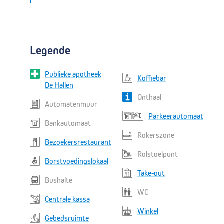
Legende
Publieke apotheek
Koffiebar
De Hallen
Onthaal
Automatenmuur
Parkeerautomaat
Bankautomaat
Rokerszone
P
Bezoekersrestaurant
Rolstoelpunt
Borstvoedingslokaal
Take-out
Bushalte
WC
Centrale kassa
Winkel
Gebedsruimte