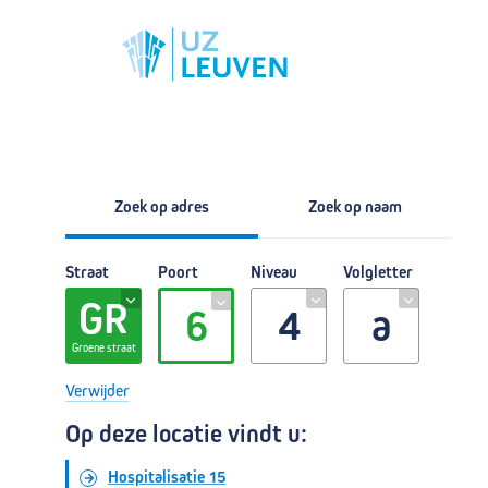
Ziekenhuis
West
Wandeltijd
naar Toegang W
E314/E40
naar Toegang O
Zoek op adres
Zoek op naam
Straat
Poort
Niveau
Volgletter
GR
6
4
a
Groene straat
Verwijder
Op deze locatie vindt u:
Hospitalisatie 15