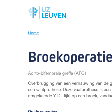
Home
B
r
o
Broekoperati
e
k
o
p
Aorto-bifemorale greffe (AFG)
e
r
Overbrugging van een vernauwing van de g
a
een vaatprothese. Deze vaatprothese is een
t
omgekeerde Y. Dit lijkt op een broek, vanda
i
e
Op deze pagina