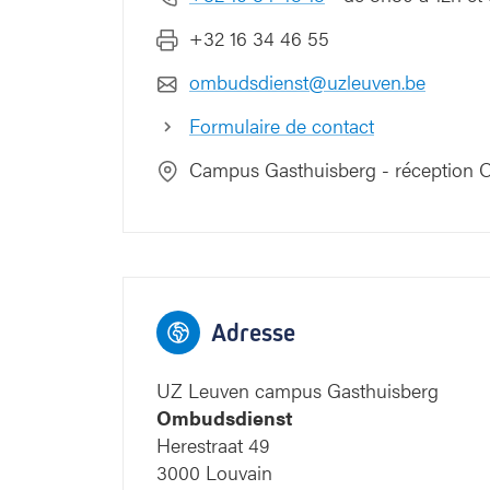
demander une copie de votre dossier.
+32 16 34 46 55
ombudsdienst@uzleuven.be
Formulaire de contact
Lire comment désigner une personne
Campus Gasthuisberg - réception
Consulter le formulaire de désignatio
Service Public Fédéral
. Renvoyez-le c
réception d'inscriptions.
Représentant, parent nourricier, man
Adresse
En tant que patient, vous pouvez don
représentant agit si le patient lui-mêm
UZ Leuven campus Gasthuisberg
n'est pas en mesure de prendre des dé
Ombudsdienst
Consultez le formulaire de désignatio
Herestraat 49
Fédéral
. Renvoyez-le complété et sig
3000 Louvain