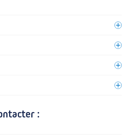
patient.
ntacter :
veuillez remplir le formulaire