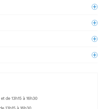
eurs)
 vous pouvez introduire vous-même une demande
h,
ous donner l'autorisation et vous désigner
ische.dienst@uzleuven.be
 l'UZ Leuven
e personne de confiance
 et de 13h15 à 16h30
uven.be.
 de 13h15 à 16h30