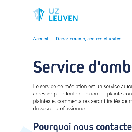
Accueil
Départements, centres et unités
S
e
r
Service d'om
v
i
c
e
Le service de médiation est un service au
d
adresser pour toute question ou plainte conc
'
plaintes et commentaires seront traités de m
o
du secret professionnel.
m
b
u
Pourquoi nous contacte
d