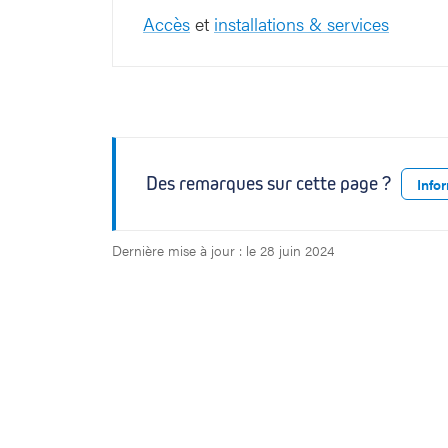
Lorsqu'un adulte est partiellement ou
Accès
et
installations & services
un
administrateur
peut être désigné
Au sein du système hospitalier, vous 
Les
parents nourriciers
peuvent égal
Des remarques sur cette page ?
Info
Dernière mise à jour : le 28 juin 2024