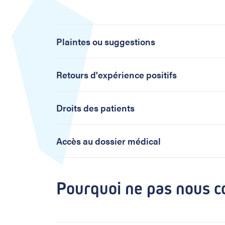
s
m
a
n
Plaintes ou suggestions
Retours d'expérience positifs
contacter le service de médiation
Droits des patients
plus sur vos droits en tant que 
Accès au dossier médical
Accès à votre propre dossier médical
Pourquoi ne pas nous co
mynexuzhealth