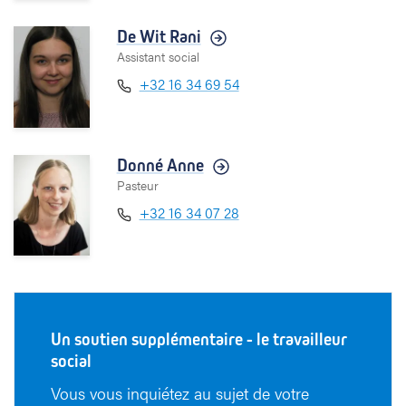
De Wit Rani
Assistant social
+32 16 34 69 54
Donné Anne
Pasteur
+32 16 34 07 28
Un soutien supplémentaire - le travailleur
social
Vous vous inquiétez au sujet de votre