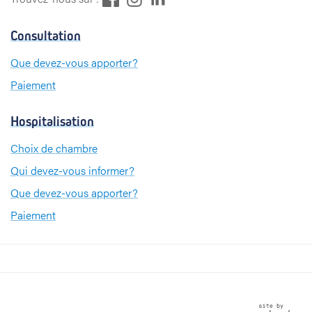
a
i
n
c
n
s
Consultation
e
k
t
b
e
a
Que devez-vous apporter?
o
d
g
Paiement
o
I
r
k
n
a
m
Hospitalisation
Choix de chambre
Qui devez-vous informer?
Que devez-vous apporter?
Paiement