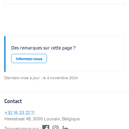
Des remarques sur cette page ?
Informez-nous
Dernière mise à jour : le 4 novembre 2024
Contact
+32
16 33 22 11
Herestraat 49, 3000 Louvain, Belgique
F
L
I
Trouvez-nous sur :