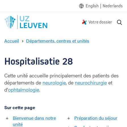
|
English
Nederlands
R
Votre dossier
e
c
Accueil
Départements, centres et unités
h
H
e
o
r
s
Hospitalisatie 28
c
p
h
i
e
Cette unité accueille principalement des patients des
t
départements de
neurologie
, de
neurochirurgie
et
a
l
d'
ophtalmologie
.
i
s
Sur cette page
a
t
Bienvenue dans notre
Préparation du séjour
i
unité
e