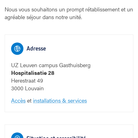
Nous vous souhaitons un prompt rétablissement et un
Campus Gasthuisbe
agréable séjour dans notre unité.
Adresse
UZ Leuven campus Gasthuisberg
Hospitalisatie 28
T
Herestraat 49
3000 Louvain
Accès
et
installations & services
0
9
8
7
6
5
0
9
8
7
6
5
Blauwe straat