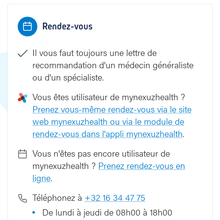
o
g
Rendez-vous
i
e
Il vous faut toujours une lettre de
e
t
recommandation d'un médecin généraliste
h
ou d'un spécialiste.
é
Vous êtes utilisateur de mynexuzhealth ?
p
a
Prenez vous-même rendez-vous via le site
t
web mynexuzhealth ou via le module de
o
rendez-vous dans l'appli mynexuzhealth
.
l
o
Vous n'êtes pas encore utilisateur de
g
mynexuzhealth ?
Prenez rendez-vous en
i
ligne
.
e
Téléphonez à
+32 16 34 47 75
De lundi à jeudi de 08h00 à 18h00