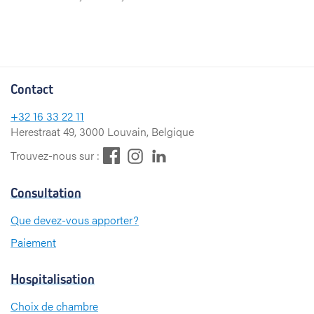
Contact
+32
16 33 22 11
Herestraat 49, 3000 Louvain, Belgique
F
L
I
Trouvez-nous sur :
a
i
n
c
n
s
Consultation
e
k
t
b
e
a
Que devez-vous apporter?
o
d
g
Paiement
o
I
r
k
n
a
m
Hospitalisation
Choix de chambre