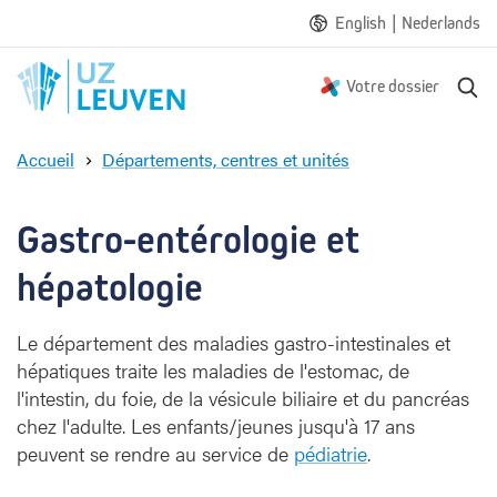
|
English
Nederlands
R
Votre dossier
e
c
Accueil
Départements, centres et unités
h
G
e
a
r
s
Gastro-entérologie et 
c
t
h
r
hépatologie
e
o
-
Le département des maladies gastro-intestinales et
e
hépatiques traite les maladies de l'estomac, de
n
l'intestin, du foie, de la vésicule biliaire et du pancréas
t
é
chez l'adulte. Les enfants/jeunes jusqu'à 17 ans
r
peuvent se rendre au service de
pédiatrie
.
o
l