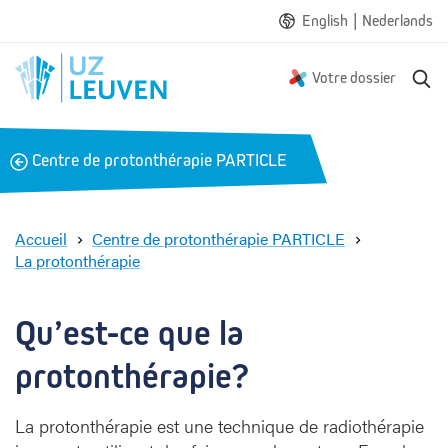
|
English
Nederlands
R
Votre dossier
e
c
h
B
Centre de protonthérapie PARTICLE
e
a
r
c
c
h
k
Accueil
Centre de protonthérapie PARTICLE
e
La protonthérapie
À
p
r
Qu’est-ce que la 
o
p
protonthérapie?
o
s
La protonthérapie est une technique de radiothérapie
d