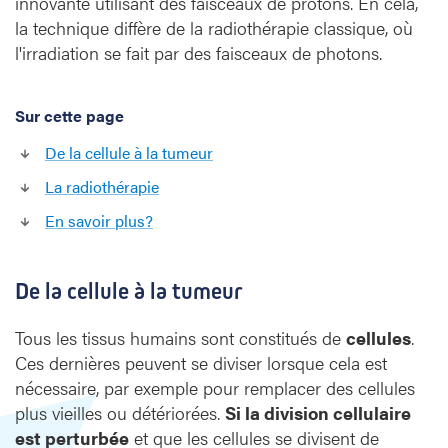
innovante utilisant des faisceaux de protons. En cela,
e
la technique diffère de la radiothérapie classique, où
l
a
l'irradiation se fait par des faisceaux de photons.
p
r
o
Sur cette page
t
De la cellule à la tumeur
o
n
La radiothérapie
t
En savoir plus?
h
é
r
De la cellule à la tumeur
a
p
i
Tous les tissus humains sont constitués de
cellules
.
e
Ces dernières peuvent se diviser lorsque cela est
nécessaire, par exemple pour remplacer des cellules
plus vieilles ou détériorées.
Si la division cellulaire
est perturbée
et que les cellules se divisent de