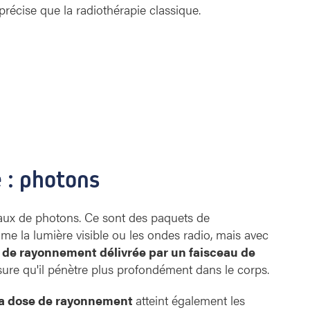
récise que la radiothérapie classique.
a
f
o
n
c
t
i
o
n
n
e
e : photons
-
t
-
ceaux de photons. Ce sont des paquets de
i
me la lumière visible ou les ondes radio, mais avec
l
 de rayonnement délivrée par un faisceau de
?
re qu'il pénètre plus profondément dans le corps.
 la dose de rayonnement
atteint également les