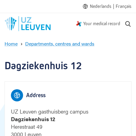
|
Nederlands
Français
S
Your medical record
e
a
Home
Departments, centres and wards
r
D
c
a
h
g
Dagziekenhuis 12
z
i
e
k
Address
e
n
h
UZ Leuven gasthuisberg campus
u
Dagziekenhuis 12
i
Herestraat 49
s
3000 Leuven
1