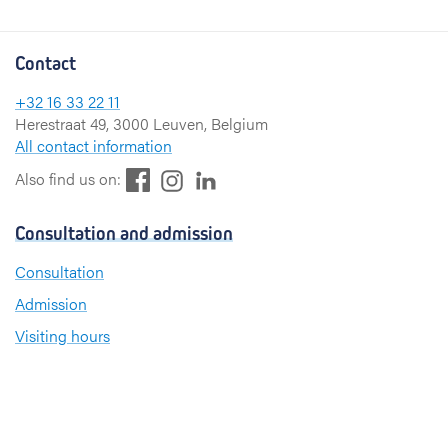
Contact
+32 16 33 22 11
Herestraat 49, 3000 Leuven, Belgium
All contact information
F
L
I
Also find us on:
a
i
n
c
n
s
Consultation and admission
e
k
t
b
e
a
Consultation
o
d
g
Admission
o
I
r
k
n
a
Visiting hours
m
Send a greeting card
About UZ Leuven