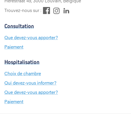
Herestraat 49, 3000 Louvain, Belgique
F
L
I
Trouvez-nous sur :
a
i
n
c
n
s
Consultation
e
k
t
b
e
a
Que devez-vous apporter?
o
d
g
Paiement
o
I
r
k
n
a
m
Hospitalisation
Choix de chambre
Qui devez-vous informer?
Que devez-vous apporter?
Paiement