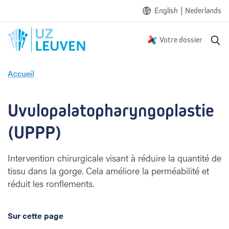
|
English
Nederlands
R
Votre dossier
e
c
Accueil
h
U
e
v
r
u
Uvulopalatopharyngoplastie 
c
l
h
o
(UPPP)
e
p
a
Intervention chirurgicale visant à réduire la quantité de
l
tissu dans la gorge. Cela améliore la perméabilité et
a
réduit les ronflements.
t
o
p
Sur cette page
h
a