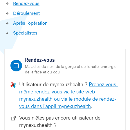
Rendez-vous
r
y
Déroulement
n
Après l’opération
g
o
Spécialistes
p
l
a
s
Rendez-vous
t
Maladies du nez, de la gorge et de l'oreille, chirurgie
i
de la face et du cou
e
(
Utilisateur de mynexuzhealth ?
Prenez vous-
U
même rendez-vous via le site web
P
mynexuzhealth ou via le module de rendez-
P
vous dans l'appli mynexuzhealth
.
P
)
Vous n'êtes pas encore utilisateur de
mynexuzhealth ?