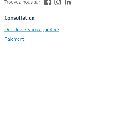
F
L
I
Trouvez-nous sur :
a
i
n
c
n
s
Consultation
e
k
t
b
e
a
Que devez-vous apporter?
o
d
g
Paiement
o
I
r
k
n
a
m
Hospitalisation
Choix de chambre
Qui devez-vous informer?
Que devez-vous apporter?
Paiement