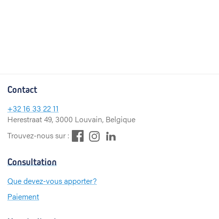
Contact
+32
16 33 22 11
Herestraat 49, 3000 Louvain, Belgique
F
L
I
Trouvez-nous sur :
a
i
n
c
n
s
Consultation
e
k
t
b
e
a
Que devez-vous apporter?
o
d
g
Paiement
o
I
r
k
n
a