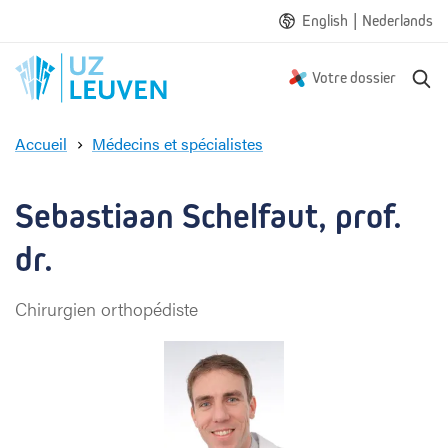
|
English
Nederlands
R
Votre dossier
e
c
Accueil
Médecins et spécialistes
h
S
e
e
r
b
Sebastiaan Schelfaut, prof. 
c
a
h
s
dr.
e
t
i
Chirurgien orthopédiste
a
a
n
S
c
h
e