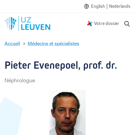
|
English
Nederlands
R
Votre dossier
e
c
Accueil
Médecins et spécialistes
h
P
e
i
r
e
Pieter Evenepoel, prof. dr.
c
t
h
e
e
Néphrologue
r
E
v
e
n
e
p
o
e