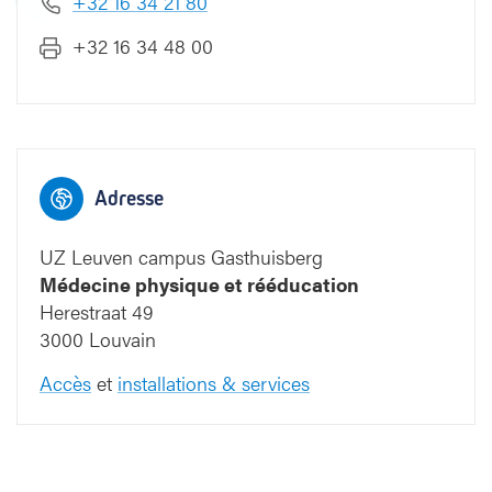
+32 16 34 21 80
u
+32 16 34 48 00
e
e
t
r
é
é
d
Adresse
u
c
UZ Leuven campus Gasthuisberg
a
Médecine physique et rééducation
t
Herestraat 49
i
o
3000 Louvain
n
Accès
et
installations & services