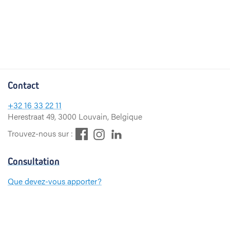
Contact
+32
16 33 22 11
Herestraat 49, 3000 Louvain, Belgique
F
L
I
Trouvez-nous sur :
a
i
n
c
n
s
Consultation
e
k
t
b
e
a
Que devez-vous apporter?
o
d
g
Paiement
o
I
r
k
n
a
m
Hospitalisation