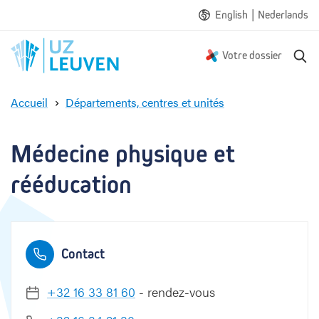
|
English
Nederlands
R
Votre dossier
e
c
Accueil
Départements, centres et unités
h
M
e
é
r
d
Médecine physique et 
c
e
h
c
rééducation
e
i
n
e
p
Contact
h
y
s
+32 16 33 81 60
- rendez-vous
i
q