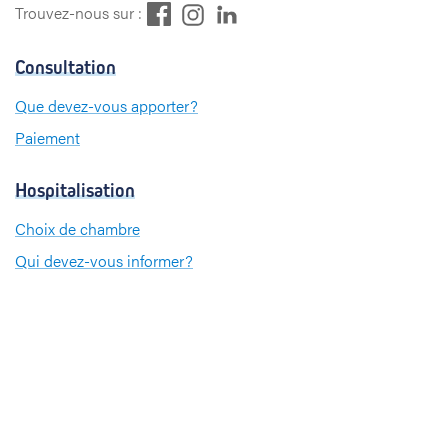
F
L
I
Trouvez-nous sur :
a
i
n
c
n
s
Consultation
e
k
t
b
e
a
Que devez-vous apporter?
o
d
g
Paiement
o
I
r
k
n
a
m
Hospitalisation
Choix de chambre
Qui devez-vous informer?
Que devez-vous apporter?
Paiement