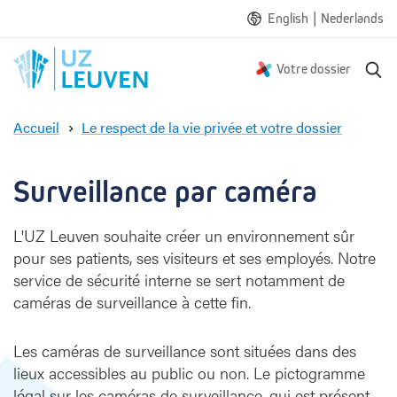
|
English
Nederlands
R
Votre dossier
e
c
Accueil
Le respect de la vie privée et votre dossier
h
S
e
u
r
r
Surveillance par caméra
c
v
h
e
e
L'UZ Leuven souhaite créer un environnement sûr
i
pour ses patients, ses visiteurs et ses employés. Notre
l
l
service de sécurité interne se sert notamment de
a
caméras de surveillance à cette fin.
n
c
Les caméras de surveillance sont situées dans des
e
lieux accessibles au public ou non. Le pictogramme
p
légal sur les caméras de surveillance, qui est présent
a