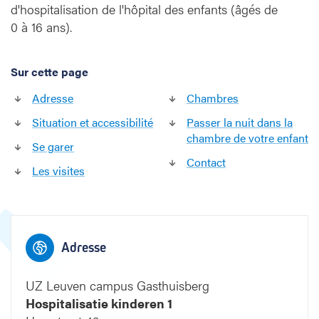
s
d'hospitalisation de l'hôpital des enfants (âgés de
a
0 à 16 ans).
t
i
e
Sur cette page
k
i
Adresse
Chambres
n
Situation et accessibilité
Passer la nuit dans la
d
Campus 
chambre de votre enfant
e
Se garer
r
Contact
Les visites
e
n
1
Adresse
UZ Leuven campus Gasthuisberg
Hospitalisatie kinderen 1