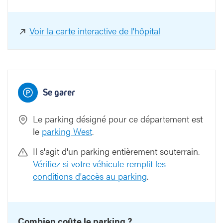
1
2
1
2
SPOED
1
1
Paarse straat
Voir la carte interactive de l'hôpital
Rode straat
Se garer
Le parking désigné pour ce département est
le
parking West
.
Il s'agit d'un parking entièrement souterrain.
Vérifiez si votre véhicule remplit les
conditions d'accès au parking
.
Combien coûte le parking ?