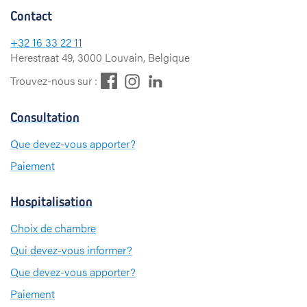
Contact
+32
16 33 22 11
Herestraat 49, 3000 Louvain, Belgique
F
L
I
Trouvez-nous sur :
a
i
n
c
n
s
Consultation
e
k
t
b
e
a
Que devez-vous apporter?
o
d
g
Paiement
o
I
r
k
n
a
m
Hospitalisation
Choix de chambre
Qui devez-vous informer?
Que devez-vous apporter?
Paiement