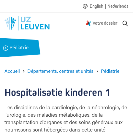
|
English
Nederlands
R
Votre dossier
e
c
h
B
Pédiatrie
e
a
r
c
c
h
k
Accueil
Départements, centres et unités
Pédiatrie
e
H
o
s
Hospitalisatie kinderen 1
p
i
Les disciplines de la cardiologie, de la néphrologie, de
t
l'urologie, des maladies métaboliques, de la
a
l
transplantation d'organes et des soins généraux aux
i
nourrissons sont hébergées dans cette unité