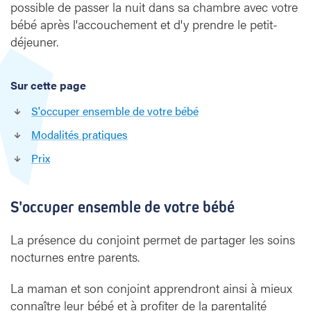
d
possible de passer la nuit dans sa chambre avec votre
a
bébé après l'accouchement et d'y prendre le petit-
n
déjeuner.
s
l
a
Sur cette page
m
a
S'occuper ensemble de votre bébé
t
Modalités pratiques
e
r
Prix
n
i
t
S'occuper ensemble de votre bébé
é
La présence du conjoint permet de partager les soins
nocturnes entre parents.
La maman et son conjoint apprendront ainsi à mieux
connaître leur bébé et à profiter de la parentalité