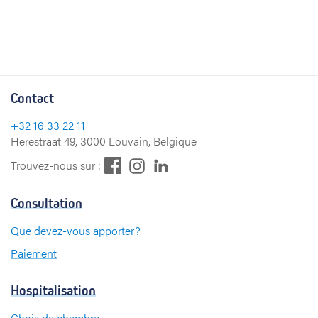
Contact
+32
16 33 22 11
Herestraat 49, 3000 Louvain, Belgique
F
L
I
Trouvez-nous sur :
a
i
n
c
n
s
Consultation
e
k
t
b
e
a
Que devez-vous apporter?
o
d
g
Paiement
o
I
r
k
n
a
m
Hospitalisation
Choix de chambre