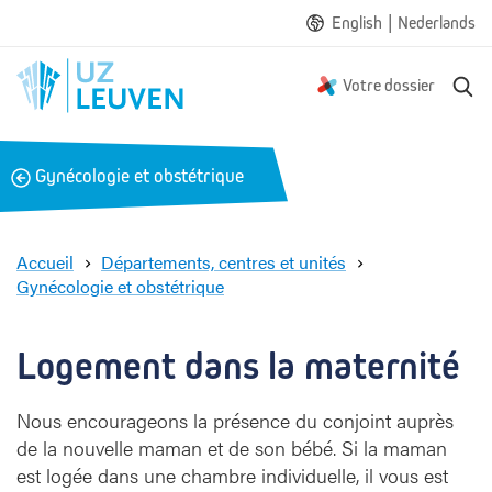
|
English
Nederlands
R
Votre dossier
e
c
h
B
Gynécologie et obstétrique
e
a
r
c
c
h
k
Accueil
Départements, centres et unités
e
Gynécologie et obstétrique
L
o
g
Logement dans la maternité
e
m
Nous encourageons la présence du conjoint auprès
e
de la nouvelle maman et de son bébé. Si la maman
n
t
est logée dans une chambre individuelle, il vous est