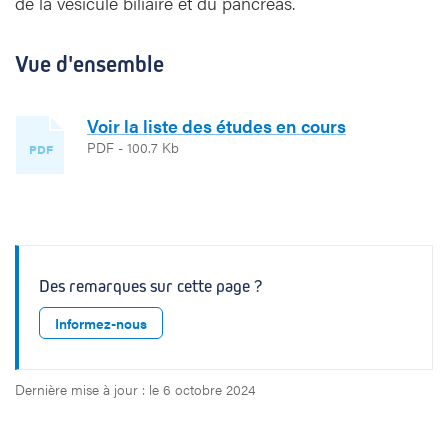
de la vésicule biliaire et du pancréas.
i
n
i
Vue d'ensemble
q
u
e
Voir la liste des études en cours
s
PDF - 100.7 Kb
PDF
Des remarques sur cette page ?
Informez-nous
Dernière mise à jour : le 6 octobre 2024