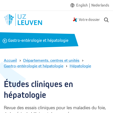
|
English
Nederlands
R
Votre dossier
e
c
h
B
Gastro-entérologie et hépatologie
e
a
r
c
c
h
k
Accueil
Départements, centres et unités
e
Gastro-entérologie et hépatologie
Hépatologie
É
t
u
Études cliniques en 
d
e
hépatologie
s
c
Revue des essais cliniques pour les maladies du foie,
l