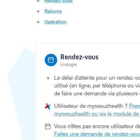
Rendez-vous
e
z
Raisons
l
Opération
’
h
o
m
m
Rendez-vous
e
Urologie
Le délai d’attente pour un rendez-v
utilisé (en ligne, par téléphone ou vi
de faire une demande via plusieurs
Utilisateur de mynexuzhealth ?
Pren
mynexuzhealth ou via le module de 
Vous n’êtes pas encore utilisateur
Faites une demande de rendez-vous