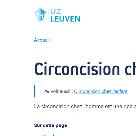
Accueil
C
i
r
Circoncision 
c
o
n
c
Voir aussi :
Circoncision chez l’enfant
i
s
i
La circoncision chez l’homme est une opérat
o
n
c
Sur cette page
h