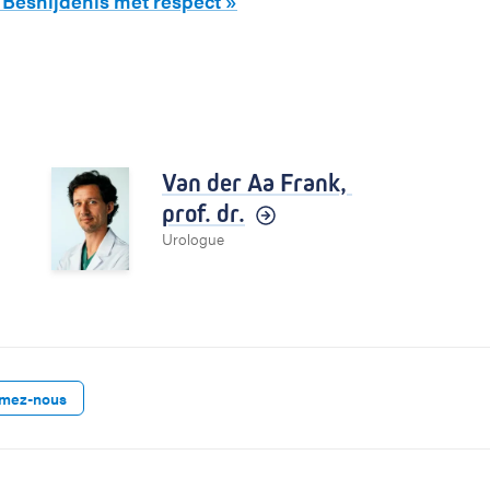
« Besnijdenis met respect »
Van der Aa Frank,
prof. dr.
Urologue
rmez-nous