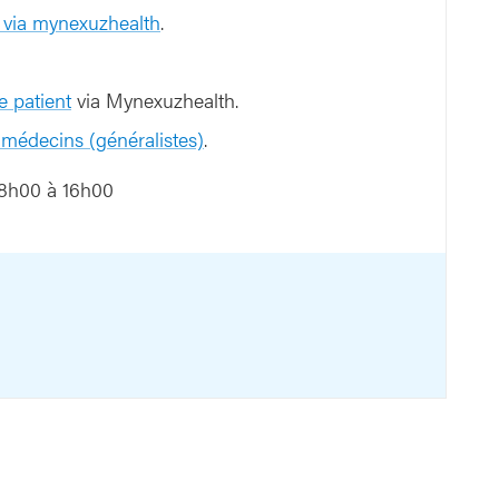
 via mynexuzhealth
.
e patient
via Mynexuzhealth.
 médecins (généralistes)
.
8h00 à 16h00