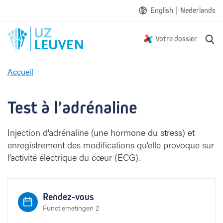
|
English
Nederlands
R
Votre dossier
e
c
Accueil
h
T
e
e
r
s
Test à l’adrénaline
c
t
h
à
e
Injection d’adrénaline (une hormone du stress) et
l
enregistrement des modifications qu’elle provoque sur
’
a
l’activité électrique du cœur (ECG).
d
r
é
Rendez-vous
n
Functiemetingen 2
a
l