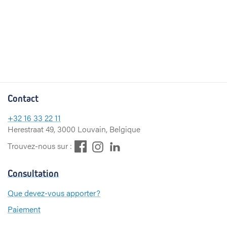
Contact
+32
16 33 22 11
Herestraat 49, 3000 Louvain, Belgique
F
L
I
Trouvez-nous sur :
a
i
n
c
n
s
Consultation
e
k
t
b
e
a
Que devez-vous apporter?
o
d
g
Paiement
o
I
r
k
n
a