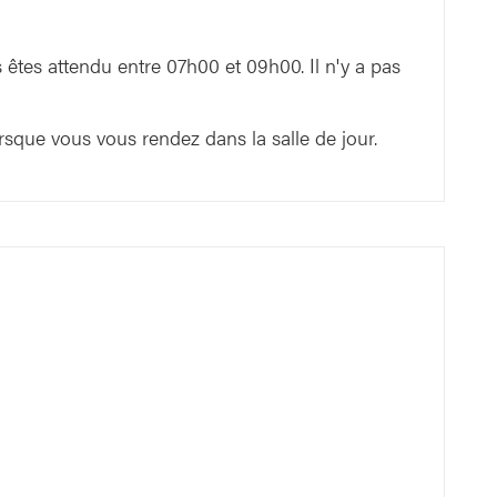
2
2
 êtes attendu entre 07h00 et 09h00. Il n'y a pas
3
3
sque vous vous rendez dans la salle de jour.
4
4
6
5
6
5