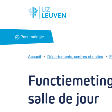
B
Pneumologie
a
c
k
Accueil
Départements, centres et unités
P
Functiemetinge
salle de jour