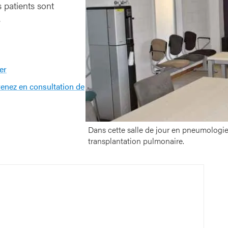
 patients sont
i
.
n
g
e
huisberg
n
6
er
-
s
enez en consultation de
a
l
l
Dans cette salle de jour en pneumologie,
e
transplantation pulmonaire.
d
e
j
o
Toegang Onderwijs
u
r
en navorsing