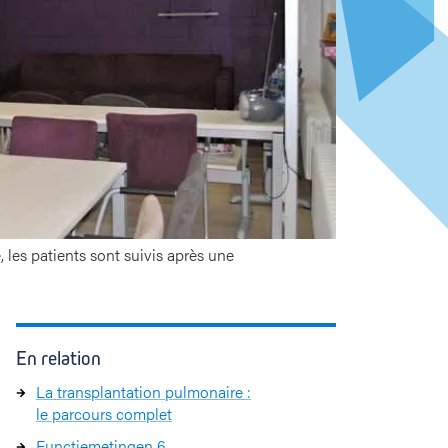
Onderwijs
en navorsing
 les patients sont suivis après une
1
En relation
1
La transplantation pulmonaire :
le parcours complet
Functiemetingen 6