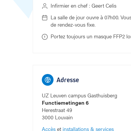
Infirmier en chef : Geert Celis
La salle de jour ouvre à 07h00. Vous
de rendez-vous fixe.
Portez toujours un masque FFP2 lor
9
8
7
9
8
7
Blauwe straat
Adresse
UZ Leuven campus Gasthuisberg
Functiemetingen 6
Herestraat 49
4
3
2
4
3
2
3000 Louvain
Gele straat
Accès
et
installations & services