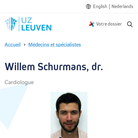
|
English
Nederlands
R
Votre dossier
e
c
Accueil
Médecins et spécialistes
h
W
e
i
r
l
Willem Schurmans, dr.
c
l
h
e
e
Cardiologue
m
S
c
h
u
r
m
a
n