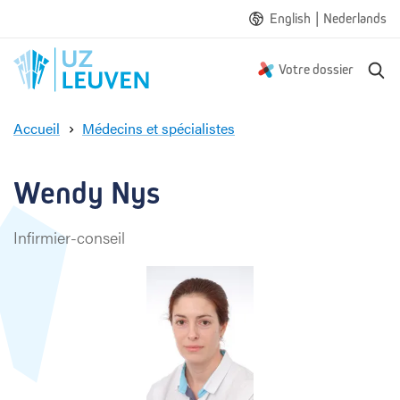
|
English
Nederlands
R
Votre dossier
e
c
Accueil
Médecins et spécialistes
h
W
e
e
r
n
Wendy Nys
c
d
h
y
e
Infirmier-conseil
N
y
s