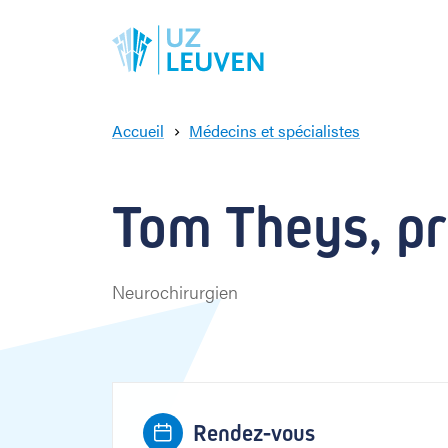
Accueil
Médecins et spécialistes
T
o
m
Tom Theys, pro
T
h
e
y
Neurochirurgien
s
Rendez-vous