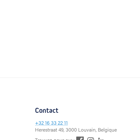
Contact
+32
16 33 22 11
Herestraat 49, 3000 Louvain, Belgique
F
L
I
Trouvez-nous sur :