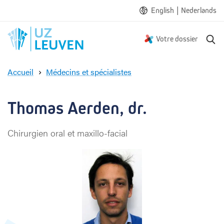
|
English
Nederlands
R
Votre dossier
e
c
Accueil
Médecins et spécialistes
h
T
e
h
r
o
Thomas Aerden, dr.
c
m
h
a
e
Chirurgien oral et maxillo-facial
s
A
e
r
d
e
n