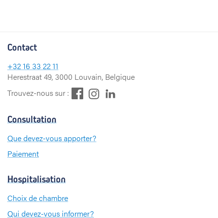
Contact
+32
16 33 22 11
Herestraat 49, 3000 Louvain, Belgique
F
L
I
Trouvez-nous sur :
a
i
n
c
n
s
Consultation
e
k
t
b
e
a
Que devez-vous apporter?
o
d
g
Paiement
o
I
r
k
n
a
m
Hospitalisation
Choix de chambre
Qui devez-vous informer?