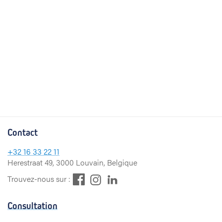
Contact
+32
16 33 22 11
Herestraat 49, 3000 Louvain, Belgique
F
L
I
Trouvez-nous sur :
a
i
n
c
n
s
Consultation
e
k
t
b
e