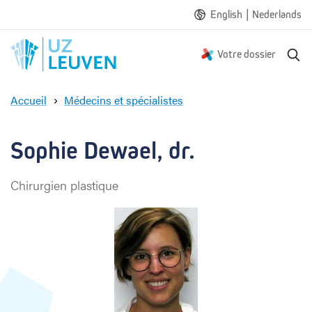
|
English
Nederlands
R
Votre dossier
e
c
Accueil
Médecins et spécialistes
h
S
e
o
r
p
Sophie Dewael, dr.
c
h
h
i
e
Chirurgien plastique
e
D
e
w
a
e
l