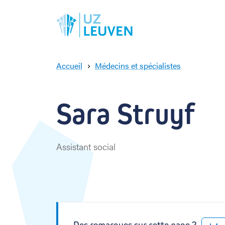
Accueil
Médecins et spécialistes
S
a
r
Sara Struyf
a
S
t
r
Assistant social
u
y
f