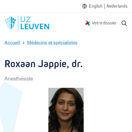
|
English
Nederlands
R
Votre dossier
e
c
Accueil
Médecins et spécialistes
h
R
e
o
r
x
Roxaan Jappie, dr.
c
a
h
a
e
Anesthésiste
n
J
a
p
p
i
e