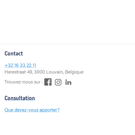
Contact
+32
16 33 22 11
Herestraat 49, 3000 Louvain, Belgique
F
L
I
Trouvez-nous sur :
a
i
n
c
n
s
Consultation
e
k
t
b
e
a
Que devez-vous apporter?
o
d
g
Paiement
o
I
r
k
n
a
m