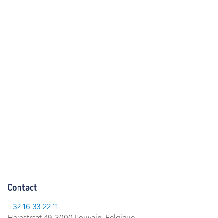
Contact
+32
16 33 22 11
Herestraat 49, 3000 Louvain, Belgique