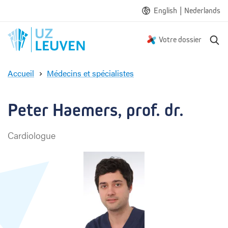
|
English
Nederlands
R
Votre dossier
e
c
Accueil
Médecins et spécialistes
h
P
e
e
r
t
Peter Haemers, prof. dr.
c
e
h
r
e
Cardiologue
H
a
e
m
e
r
s