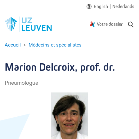
|
English
Nederlands
R
Votre dossier
e
c
Accueil
Médecins et spécialistes
h
M
e
a
r
r
Marion Delcroix, prof. dr.
c
i
h
o
e
Pneumologue
n
D
e
l
c
r
o
i
x