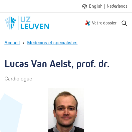
|
English
Nederlands
R
Votre dossier
e
c
Accueil
Médecins et spécialistes
h
L
e
u
r
c
Lucas Van Aelst, prof. dr.
c
a
h
s
e
Cardiologue
V
a
n
A
e
l
s
t