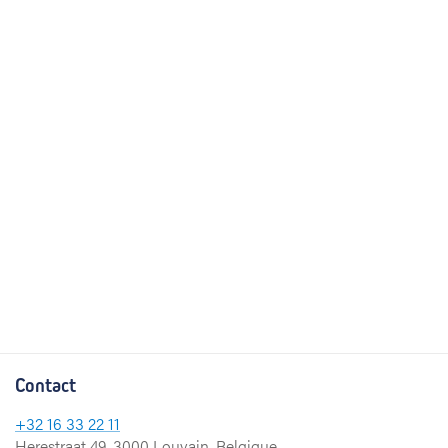
Contact
+32
16 33 22 11
Herestraat 49, 3000 Louvain, Belgique