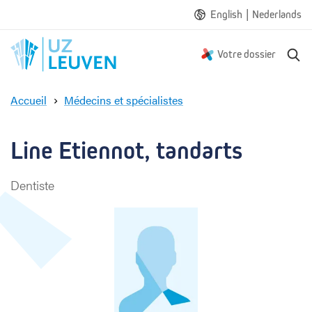
|
English
Nederlands
R
Votre dossier
e
c
Accueil
Médecins et spécialistes
h
L
e
i
r
n
Line Etiennot, tandarts
c
e
h
E
e
Dentiste
t
i
e
n
n
o
t