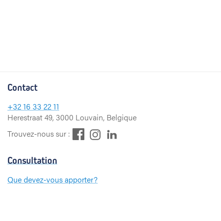
Contact
+32
16 33 22 11
Herestraat 49, 3000 Louvain, Belgique
F
L
I
Trouvez-nous sur :
a
i
n
c
n
s
Consultation
e
k
t
b
e
a
Que devez-vous apporter?
o
d
g
Paiement
o
I
r
k
n
a
m