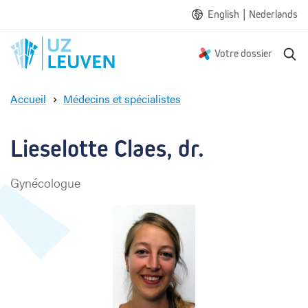
|
English
Nederlands
R
Votre dossier
e
c
Accueil
Médecins et spécialistes
h
L
e
i
r
e
Lieselotte Claes, dr.
c
s
h
e
e
Gynécologue
l
o
t
t
e
C
l
a
e