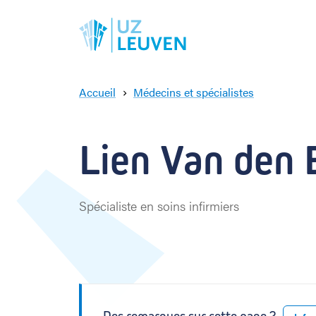
Accueil
Médecins et spécialistes
L
i
e
Lien Van den 
n
V
a
n
Spécialiste en soins infirmiers
d
e
n
B
r
o
e