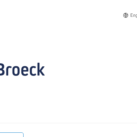
Eng
Broeck