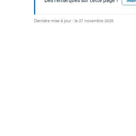
Des remarques sur cette page ?
Info
c
k
Dernière mise à jour : le 27 novembre 2025