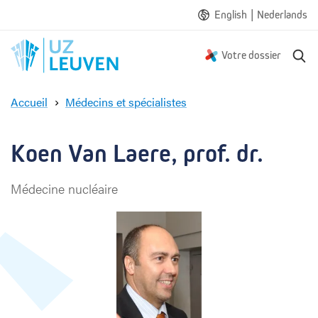
|
English
Nederlands
R
Votre dossier
e
c
Accueil
Médecins et spécialistes
h
K
e
o
r
e
Koen Van Laere, prof. dr.
c
n
h
V
e
Médecine nucléaire
a
n
L
a
e
r
e