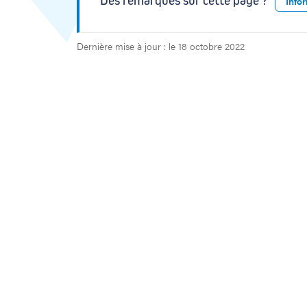
Des remarques sur cette page ?
Info
m
i
s
Dernière mise à jour : le 18 octobre 2022
s
e
n