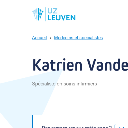
Accueil
Médecins et spécialistes
K
a
t
Katrien Vand
r
i
e
n
Spécialiste en soins infirmiers
V
a
n
d
e
r
s