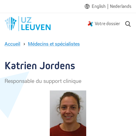
|
English
Nederlands
R
Votre dossier
e
c
Accueil
Médecins et spécialistes
h
K
e
a
r
t
Katrien Jordens
c
r
h
i
e
Responsable du support clinique
e
n
J
o
r
d
e
n
s