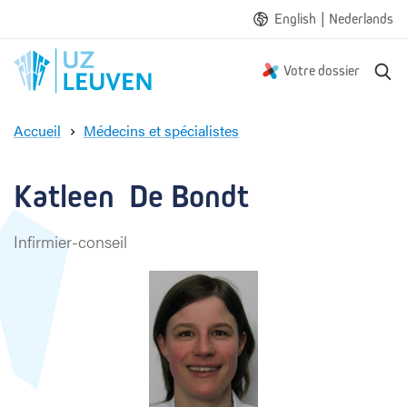
|
English
Nederlands
R
Votre dossier
e
c
Accueil
Médecins et spécialistes
h
K
e
a
r
t
Katleen  De Bondt
c
l
h
e
e
Infirmier-conseil
e
n
D
e
B
o
n
d
t