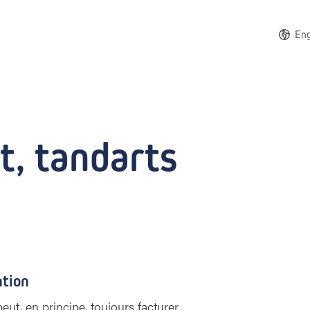
Eng
t, tandarts
ntion
ut, en principe, toujours facturer