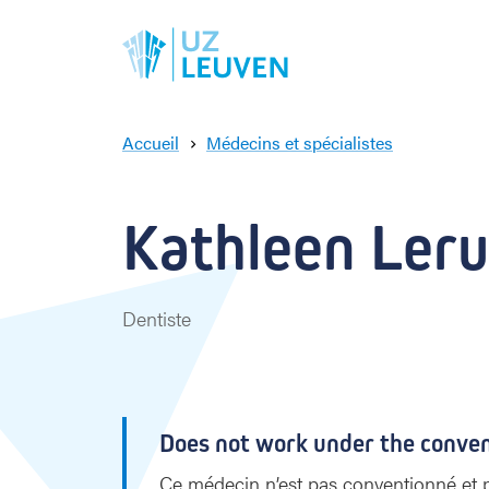
Accueil
Médecins et spécialistes
K
a
t
Kathleen Leru
h
l
e
e
Dentiste
n
L
e
r
u
Does not work under the conve
t
Ce médecin n’est pas conventionné et pe