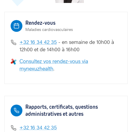
l
c
k
Rendez-vous
x
Maladies cardiovasculaires
+32 16 34 42 35
- en semaine de 10h00 à
12h00 et de 14h00 à 16h00
Consultez vos rendez-vous via
mynexuzhealth
.
Rapports, certificats, questions
administratives et autres
+32 16 34 42 35