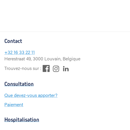
Contact
+32
16 33 22 11
Herestraat 49, 3000 Louvain, Belgique
F
L
I
Trouvez-nous sur :
a
i
n
c
n
s
Consultation
e
k
t
b
e
a
Que devez-vous apporter?
o
d
g
Paiement
o
I
r
k
n
a
m
Hospitalisation