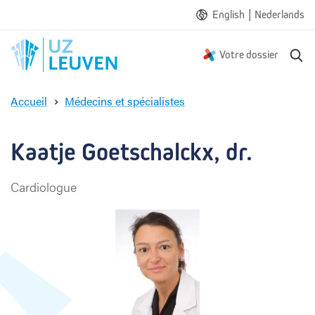
|
English
Nederlands
R
Votre dossier
e
c
Accueil
Médecins et spécialistes
h
K
e
a
r
a
Kaatje Goetschalckx, dr.
c
t
h
j
e
Cardiologue
e
G
o
e
t
s
c
h
a