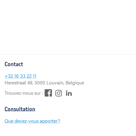
Contact
+32
16 33 22 11
Herestraat 49, 3000 Louvain, Belgique
F
L
I
Trouvez-nous sur :
a
i
n
c
n
s
Consultation
e
k
t
b
e
a
Que devez-vous apporter?
o
d
g
Paiement
o
I
r