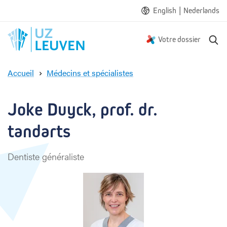
|
English
Nederlands
R
Votre dossier
e
c
Accueil
Médecins et spécialistes
h
J
e
o
r
k
Joke Duyck, prof. dr. 
c
e
h
D
tandarts
e
u
y
Dentiste généraliste
c
k