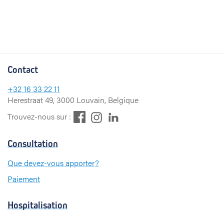
Contact
+32
16 33 22 11
Herestraat 49, 3000 Louvain, Belgique
F
L
I
Trouvez-nous sur :
a
i
n
c
n
s
Consultation
e
k
t
b
e
a
Que devez-vous apporter?
o
d
g
Paiement
o
I
r
k
n
a
m
Hospitalisation