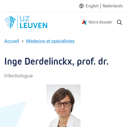
|
English
Nederlands
R
Votre dossier
e
c
Accueil
Médecins et spécialistes
h
I
e
n
r
g
Inge Derdelinckx, prof. dr.
c
e
h
D
e
Infectiologue
e
r
d
e
l
i
n
c
k