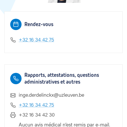
x
Rendez-vous
+32 16 34 42 75
Rapports, attestations, questions
administratives et autres
inge.derdelinckx@uzleuven.be
+32 16 34 42 75
+32 16 34 42 30
Aucun avis médical n’est remis par e-mail.