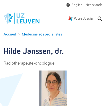
|
English
Nederlands
R
Votre dossier
e
c
Accueil
Médecins et spécialistes
h
H
e
i
r
l
Hilde Janssen, dr.
c
d
h
e
e
Radiothérapeute-oncologue
J
a
n
s
s
e
n