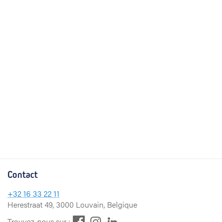
Contact
+32
16 33 22 11
Herestraat 49, 3000 Louvain, Belgique
F
L
I
Trouvez-nous sur :