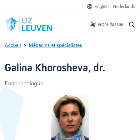
|
English
Nederlands
R
Votre dossier
e
c
Accueil
Médecins et spécialistes
h
G
e
a
r
l
Galina Khorosheva, dr.
c
i
h
n
e
Endocrinologue
a
K
h
o
r
o
s
h
e