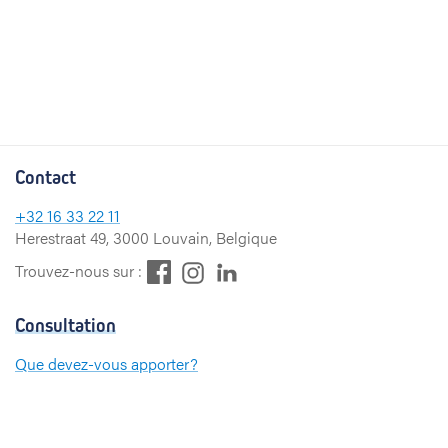
Contact
+32
16 33 22 11
Herestraat 49, 3000 Louvain, Belgique
F
L
I
Trouvez-nous sur :
a
i
n
c
n
s
Consultation
e
k
t
b
e
a
Que devez-vous apporter?
o
d
g
Paiement
o
I
r
k
n
a
m