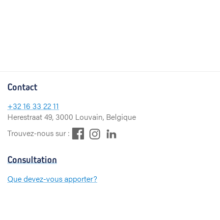
Contact
+32
16 33 22 11
Herestraat 49, 3000 Louvain, Belgique
F
L
I
Trouvez-nous sur :
a
i
n
c
n
s
Consultation
e
k
t
b
e
a
Que devez-vous apporter?
o
d
g
Paiement
o
I
r
k
n
a
m