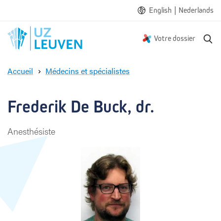
|
English
Nederlands
R
Votre dossier
e
c
Accueil
Médecins et spécialistes
h
F
e
r
r
e
Frederik De Buck, dr.
c
d
h
e
e
Anesthésiste
r
i
k
D
e
B
u
c
k