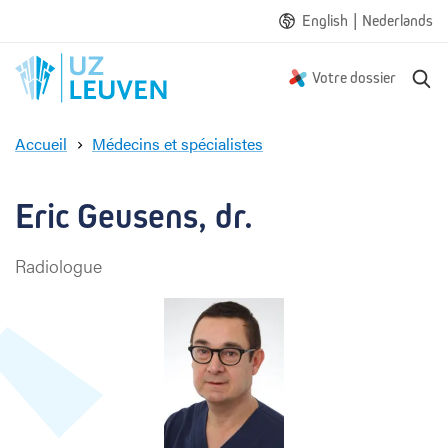
|
English
Nederlands
R
Votre dossier
e
c
Accueil
Médecins et spécialistes
h
E
e
r
r
i
Eric Geusens, dr.
c
c
h
G
e
Radiologue
e
u
s
e
n
s